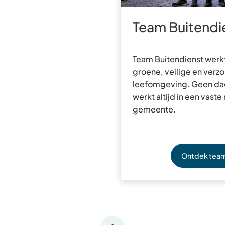
Team Buitendi
Team Buitendienst werkt
groene, veilige en verz
leefomgeving. Geen dag 
werkt altijd in een vaste
gemeente.
Ontdek team