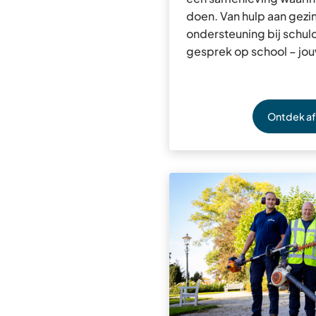
doen. Van hulp aan gezi
ondersteuning bij schul
gesprek op school – jou
Ontdek af