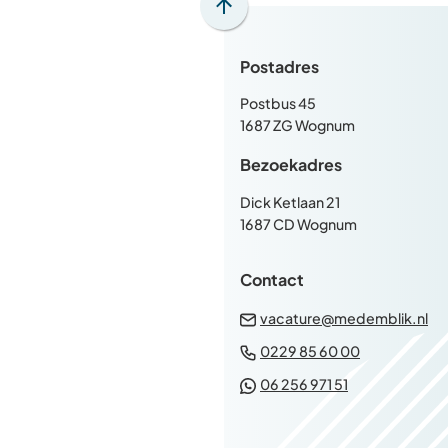
Scroll
naar
Postadres
boven
naar
Postbus 45
het
1687 ZG Wognum
begin
Bezoekadres
van
de
Dick Ketlaan 21
paginainhoud
1687 CD Wognum
Contact
(V
vacature@medemblik.nl
na
(Verwijst
0229 85 60 00
ee
naar
(Verwijst
06 256 971 51
e-
een
naar
ma
telefoonn
een