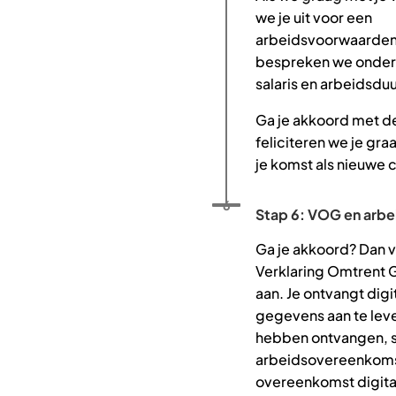
we je uit voor een
arbeidsvoorwaarden
bespreken we onder 
salaris en arbeidsduu
Ga je akkoord met 
feliciteren we je graa
je komst als nieuwe 
Status: Actief
Opvolgingsnummer:
6
Stap 6: VOG en arb
Ga je akkoord? Dan 
Verklaring Omtrent 
aan. Je ontvangt digi
gegevens aan te lev
hebben ontvangen, s
arbeidsovereenkomst
overeenkomst digita