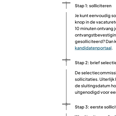
Status: Actief
Opvolgingsnummer:
1
Stap 1: solliciteren
Je kunt eenvoudig so
knop in de vacaturete
10 minuten ontvang j
ontvangstbevestiging
gesolliciteerd? Dan 
kandidatenportaal
.
Status: Actief
Opvolgingsnummer:
2
Stap 2: brief selecti
De selectiecommissi
sollicitaties. Uiterli
de sluitingsdatum hoo
uitgenodigd voor een
Status: Actief
Opvolgingsnummer:
3
Stap 3: eerste solli