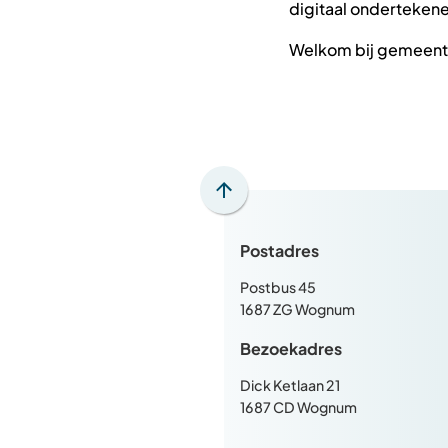
digitaal onderteken
Welkom bij gemeent
Scroll
naar
Postadres
boven
naar
Postbus 45
het
1687 ZG Wognum
begin
Bezoekadres
van
de
Dick Ketlaan 21
paginainhoud
1687 CD Wognum