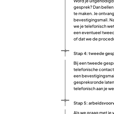
Word je uitgenodigd
gesprek? Dan bellen
te maken. Je ontvan
bevestigingsmail. N
we je telefonisch we
een eventueel tweed
of dat we de procedu
Status: Actief
Opvolgingsnummer:
4
Stap 4: tweede gesp
Bij een tweede gespr
telefonische contact 
een bevestigingsmai
gespreksronde laten
telefonisch aan je we
Status: Actief
Opvolgingsnummer:
5
Stap 5: arbeidsvoo
Als we graag met je 