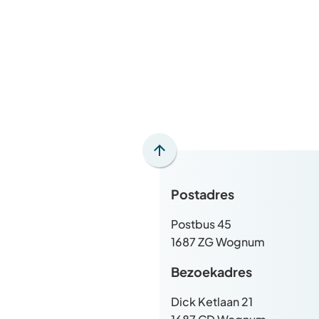
Scroll
naar
Postadres
boven
naar
Postbus 45
het
1687 ZG Wognum
begin
van
Bezoekadres
de
paginainhoud
Dick Ketlaan 21