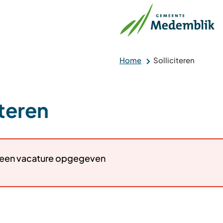
Home
Solliciteren
iteren
:
 geen vacature opgegeven