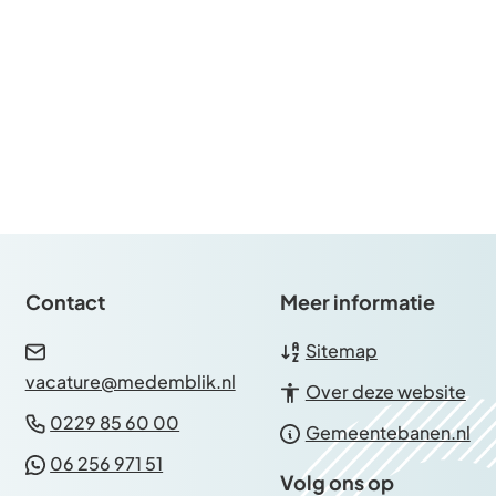
Contact
Meer informatie
Sitemap
(Verwijst
vacature@medemblik.nl
Over deze website
naar
(Verwijst
0229 85 60 00
(V
Gemeentebanen.nl
een
naar
(Verwijst
na
06 256 971 51
e-
een
Volg ons op
naar
ee