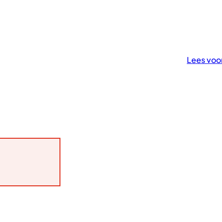
Onze
Vacatures
Traineeship
Stage
organisatie
Lees voo