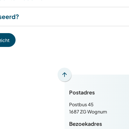
seerd?
zicht
Scroll
naar
Postadres
boven
naar
Postbus 45
het
1687 ZG Wognum
begin
van
Bezoekadres
de