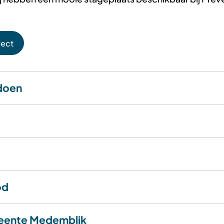
rect
 doen
od
eente Medemblik