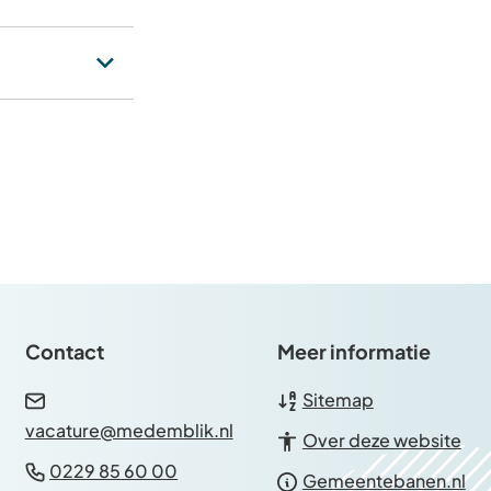
Contact
Meer informatie
Sitemap
(Verwijst
vacature@medemblik.nl
Over deze website
naar
(Verwijst
0229 85 60 00
(V
Gemeentebanen.nl
een