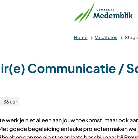
Home
Vacatures
Stagi
ir(e) Communicatie / S
36 uur
e werk je niet alleen aan jouw toekomst, maar ook aan
Met goede begeleiding en leuke projecten maken we
j hebben een mooie stageplaats beschikbaar bij Preve