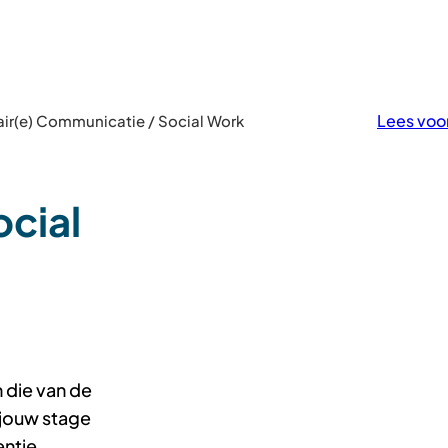
Onze
Vacatures
Traineeship
Stage
organisatie
Lees voo
air(e) Communicatie / Social Work
ocial
 die van de
 jouw stage
ntie.